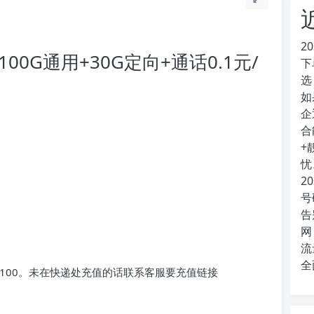
2
0G通用+30G定向+通话0.1元/
下
选
如
企
合
+
忧
2
号
告
网
流
全
100。未在快递处充值的话联系客服要充值链接