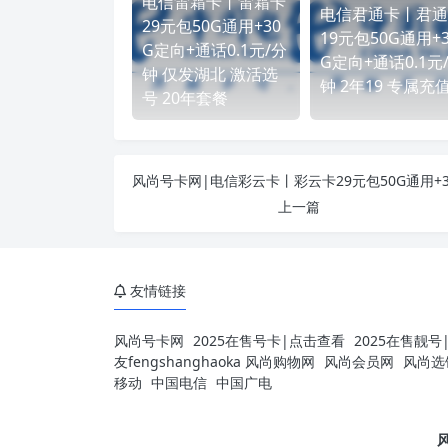
风尚号卡网-1对1指导办卡|自
优惠
号卡
号卡百科
大流量
发表至：
电信号卡
0