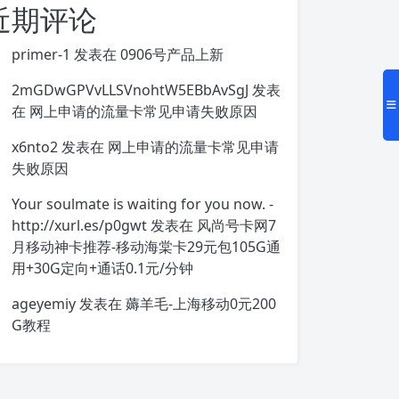
近期评论
primer-1
发表在
0906号产品上新
2mGDwGPVvLLSVnohtW5EBbAvSgJ
发表
在
网上申请的流量卡常见申请失败原因
x6nto2
发表在
网上申请的流量卡常见申请
失败原因
Your soulmate is waiting for you now. -
http://xurl.es/p0gwt
发表在
风尚号卡网7
月移动神卡推荐-移动海棠卡29元包105G通
用+30G定向+通话0.1元/分钟
ageyemiy
发表在
薅羊毛-上海移动0元200
G教程