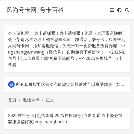
风尚号卡网|号卡百科
办卡请抓紧！ 办卡请抓紧！办卡请抓紧！流量卡办理渠道随时
会下架请尽早办理！如果您缺流量，缺通话，缺号卡，欢迎来到
风尚号卡网，添加客服微信，为您一对一免费服务免费办理，fe
ngshangyunwang（微信号） 自助免费下单好卡：--->
2025在
售号卡|点击查看
自助免费下单靓号：--->
2025在售靓号|点击
查看
所有套餐按要求首次充值规定金额后才可以享受优惠、如遇办卡失败，重新申请其他套餐流量卡，或申请其它运营商的手机流量卡套餐！本平台所有产品均为四大运营商、移动、联通、电信、广电正规卡，和营业厅办理的卡没有任何区别，您可以拨打人工客服或者登录线上营业厅均可查询！
所有套餐按要求首次充值规定金额后才可以享受优惠、如遇办卡失败，重新申请其他套餐流量卡，或申请其它运营商的手机流量卡套餐！本平台所有产品均为四大运营商、移动、联通、电信、广电正规卡，和营业厅办理的卡没有任何区别，您可以拨打人工客服或者登录线上营业厅均可查询！
所有套餐按要求首次充值规定金额后才可以享受优惠、如遇办卡失败，重新申请其他套餐流量卡，或申请其它运营商的手机流量卡套餐！本平台所有产品均为四大运营商、移动、联通、电信、广电正规卡，和营业厅办理的卡没有任何区别，您可以拨打人工客服或者登录线上营业厅均可查询！
首页
电信号卡
正文
2025在售号卡|点击查看
2025在售靓号|点击查看
办卡务必加
客服微信好友fengshanghaoka