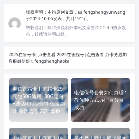
版权声明：
本站原创文章，由
fengshangyunwang
于2024-10-05发表，共计191字。
转载说明：
除特殊说明外本站文章皆由CC-4.0协议发
布，转载请注明出处。
2025在售号卡|点击查看
2025在售靓号|点击查看
办卡务必加
客服微信好友fengshanghaoka
电信雷霜卡丨雷霜卡29
电信保号套餐如何办理?
元包50G通用+30G定向
教你种方式办理百分百
+通话0.1元/分钟 仅发湖
成功
北 激活选号 20年套餐
电信落夏卡丨落夏卡19
风尚号卡网|全网求爆的