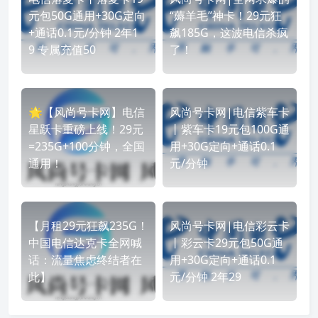
元包50G通用+30G定向
“薅羊毛”神卡！29元狂
+通话0.1元/分钟 2年1
飙185G，这波电信杀疯
9 专属充值50
了！
🌟【风尚号卡网】电信
风尚号卡网|电信紫车卡
星跃卡重磅上线！29元
丨紫车卡19元包100G通
=235G+100分钟，全国
用+30G定向+通话0.1
通用！
元/分钟
【月租29元狂飙235G！
风尚号卡网|电信彩云卡
中国电信达克卡全网喊
丨彩云卡29元包50G通
话：流量焦虑终结者在
用+30G定向+通话0.1
此】
元/分钟 2年29