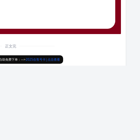
正文完
助免费下单：--->
2025在售号卡|点击查看
2024-10-07