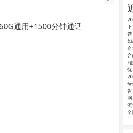
2
0G通用+1500分钟通话
下
选
如
企
合
+
忧
2
号
告
网
流
全