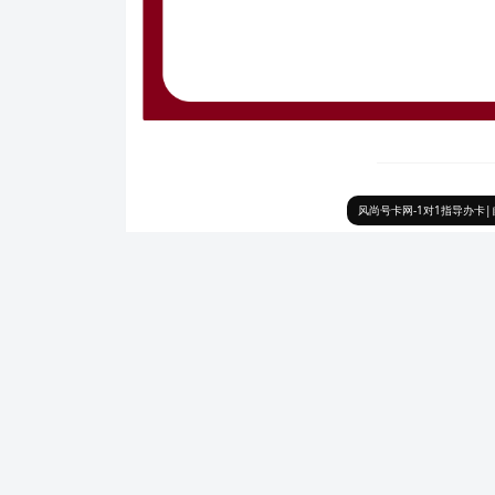
风尚号卡网-1对1指导办卡|自
发表至：
联通号卡