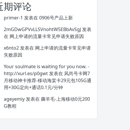
近期评论
primer-1
发表在
0906号产品上新
2mGDwGPVvLLSVnohtW5EBbAvSgJ
发表
在
网上申请的流量卡常见申请失败原因
x6nto2
发表在
网上申请的流量卡常见申请
失败原因
Your soulmate is waiting for you now. -
http://xurl.es/p0gwt
发表在
风尚号卡网7
月移动神卡推荐-移动海棠卡29元包105G通
用+30G定向+通话0.1元/分钟
ageyemiy
发表在
薅羊毛-上海移动0元200
G教程