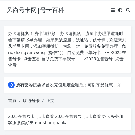
风尚号卡网|号卡百科
办卡请抓紧！ 办卡请抓紧！办卡请抓紧！流量卡办理渠道随时
会下架请尽早办理！如果您缺流量，缺通话，缺号卡，欢迎来到
风尚号卡网，添加客服微信，为您一对一免费服务免费办理，fe
ngshangyunwang（微信号） 自助免费下单好卡：--->
2025在
售号卡|点击查看
自助免费下单靓号：--->
2025在售靓号|点击
查看
所有套餐按要求首次充值规定金额后才可以享受优惠、如遇办卡失败，重新申请其他套餐流量卡，或申请其它运营商的手机流量卡套餐！本平台所有产品均为四大运营商、移动、联通、电信、广电正规卡，和营业厅办理的卡没有任何区别，您可以拨打人工客服或者登录线上营业厅均可查询！
所有套餐按要求首次充值规定金额后才可以享受优惠、如遇办卡失败，重新申请其他套餐流量卡，或申请其它运营商的手机流量卡套餐！本平台所有产品均为四大运营商、移动、联通、电信、广电正规卡，和营业厅办理的卡没有任何区别，您可以拨打人工客服或者登录线上营业厅均可查询！
所有套餐按要求首次充值规定金额后才可以享受优惠、如遇办卡失败，重新申请其他套餐流量卡，或申请其它运营商的手机流量卡套餐！本平台所有产品均为四大运营商、移动、联通、电信、广电正规卡，和营业厅办理的卡没有任何区别，您可以拨打人工客服或者登录线上营业厅均可查询！
首页
联通号卡
正文
2025在售号卡|点击查看
2025在售靓号|点击查看
办卡务必加
客服微信好友fengshanghaoka