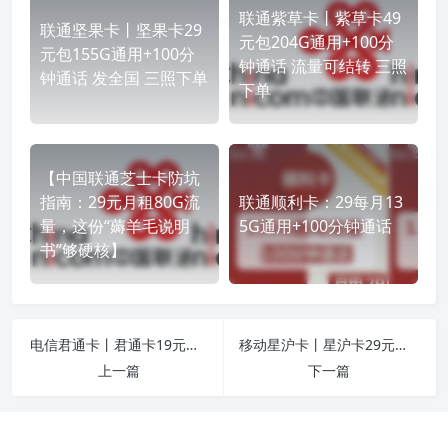
联通紫草卡丨紫草卡49
联通坚果卡丨坚果卡29
元包204G通用+100分
元包155G通用+100分
钟通话 流量可结转 三照
钟通话 发全国 三照下单
下单
【中国联通芝士卡防坑
指南：29元月租80G流
联通顺利卡：29每月13
量，这份“薅羊毛说明
5G通用+100分钟通话
书”够硬核】
电信君通卡丨君通卡19元包50G通用+30G定向+通话0.1元/分钟 2年19 专属充值
移动星沪卡丨星沪卡29元包188G通用+50分钟通话 仅发上海 京东上门
上一篇
下一篇