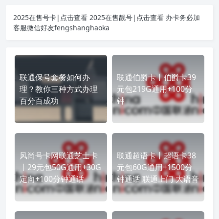
2025在售号卡|点击查看
2025在售靓号|点击查看
办卡务必加
客服微信好友fengshanghaoka
联通保号套餐如何办
联通伯爵卡丨伯爵卡39
理？教你三种方式办理
元包219G通用+100分
百分百成功
钟
风尚号卡网联通芝士卡
联通超语卡丨超语卡38
丨29元包50G通用+30G
元包60G通用+1500分
定向+100分钟通话
钟通话 联通上门 大语音