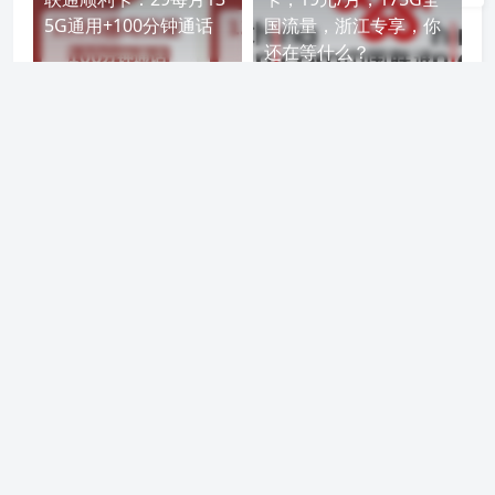
5G通用+100分钟通话
国流量，浙江专享，你
还在等什么？
联通雷风卡丨雷风卡29
联通海天卡丨海天卡38
元包130G通用+30G定
元包90G通用+55G定向
向+100分钟通话 全国发
+750分钟通话 全国发
货 可处理15天
货 三照下单
风尚号卡网8月神卡推荐-联通秋鹿卡丨39元包215G通用+100分钟通话(官方可查长期,禁区少,自助激活)
产品上新通知
上一篇
下一篇
友情链接