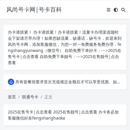
风尚号卡网|号卡百科
办卡请抓紧！ 办卡请抓紧！办卡请抓紧！流量卡办理渠道随时
会下架请尽早办理！如果您缺流量，缺通话，缺号卡，欢迎来到
风尚号卡网，添加客服微信，为您一对一免费服务免费办理，fe
ngshangyunwang（微信号） 自助免费下单好卡：--->
2025在
售号卡|点击查看
自助免费下单靓号：--->
2025在售靓号|点击
查看
所有套餐按要求首次充值规定金额后才可以享受优惠、如遇办卡失败，重新申请其他套餐流量卡，或申请其它运营商的手机流量卡套餐！本平台所有产品均为四大运营商、移动、联通、电信、广电正规卡，和营业厅办理的卡没有任何区别，您可以拨打人工客服或者登录线上营业厅均可查询！
所有套餐按要求首次充值规定金额后才可以享受优惠、如遇办卡失败，重新申请其他套餐流量卡，或申请其它运营商的手机流量卡套餐！本平台所有产品均为四大运营商、移动、联通、电信、广电正规卡，和营业厅办理的卡没有任何区别，您可以拨打人工客服或者登录线上营业厅均可查询！
所有套餐按要求首次充值规定金额后才可以享受优惠、如遇办卡失败，重新申请其他套餐流量卡，或申请其它运营商的手机流量卡套餐！本平台所有产品均为四大运营商、移动、联通、电信、广电正规卡，和营业厅办理的卡没有任何区别，您可以拨打人工客服或者登录线上营业厅均可查询！
首页
联通号卡
正文
2025在售号卡|点击查看
2025在售靓号|点击查看
办卡务必加
客服微信好友fengshanghaoka