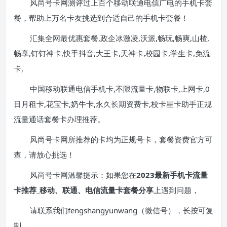
风尚号卡网测评过上百个移动联通电信广电的手机卡套
餐，帮助上万名卡友挑选到合适自己的手机卡套餐！
汇集全网最优惠套餐,政企冰激凌,沃派,畅玩,畅爽,山楂,
畅享,钉钉神卡,快手抖音,大王卡,天神卡,校园卡,学生卡,免流
卡,
中国移动联通电信手机卡,不限流量卡,物联卡,上网卡,0
日月租卡,花宝卡,奶牛卡,永久长期资费卡,校卡星卡助手正规
流量通话套餐卡办理推荐。
风尚号卡网所推荐的卡均为正规号卡，套餐资费官方可
查，请放心挑选！
风尚号卡网温馨提示：如果您在
2023最新手机卡流量
卡推荐_移动、联通、电信流量卡套餐分享
上遇到问题，
请联系我们fengshangyunwang（微信号），长按可复
制。