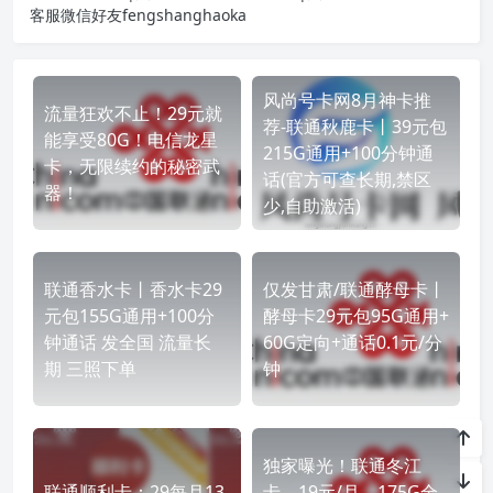
客服微信好友fengshanghaoka
风尚号卡网8月神卡推
流量狂欢不止！29元就
荐-联通秋鹿卡丨39元包
能享受80G！电信龙星
215G通用+100分钟通
卡，无限续约的秘密武
话(官方可查长期,禁区
器！
少,自助激活)
联通香水卡丨香水卡29
仅发甘肃/联通酵母卡丨
元包155G通用+100分
酵母卡29元包95G通用+
钟通话 发全国 流量长
60G定向+通话0.1元/分
期 三照下单
钟
独家曝光！联通冬江
联通顺利卡：29每月13
卡，19元/月，175G全