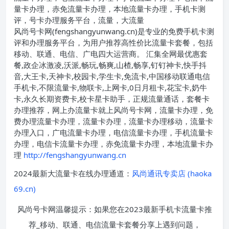
量卡办理，赤免流量卡办理，本地流量卡办理，手机卡测
评，号卡办理服务平台，流量，大流量
风尚号卡网(fengshangyunwang.cn)是专业的免费手机卡测
评和办理服务平台，为用户推荐高性价比流量卡套餐，包括
移动、联通、电信、广电四大运营商。 汇集全网最优惠套
餐,政企冰激凌,沃派,畅玩,畅爽,山楂,畅享,钉钉神卡,快手抖
音,大王卡,天神卡,校园卡,学生卡,免流卡,中国移动联通电信
手机卡,不限流量卡,物联卡,上网卡,0日月租卡,花宝卡,奶牛
卡,永久长期资费卡,校卡星卡助手，正规流量通话，套餐卡
办理推荐，网上办流量卡就上风尚号卡网，流量卡办理，免
费办理流量卡办理，流量卡办理，流量卡办理移动，流量卡
办理入口，广电流量卡办理，电信流量卡办理，手机流量卡
办理，电信卡流量卡办理，赤免流量卡办理，本地流量卡办
理
http://fengshangyunwang.cn
2024最新大流量卡在线办理通道：
风尚通讯专卖店 (haoka
69.cn)
风尚号卡网温馨提示：如果您在2023最新手机卡流量卡推
荐_移动、联通、电信流量卡套餐分享上遇到问题，