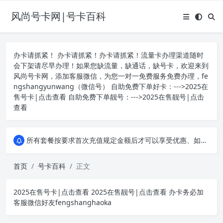
风尚号卡网|号卡百科
办卡请抓紧！ 办卡请抓紧！办卡请抓紧！流量卡办理渠道随时
会下架请尽早办理！如果您缺流量，缺通话，缺号卡，欢迎来到
风尚号卡网，添加客服微信，为您一对一免费服务免费办理，fe
ngshangyunwang（微信号） 自助免费下单好卡：--->
2025在
售号卡|点击查看
自助免费下单靓号：--->
2025在售靓号|点击
查看
所有套餐按要求首次充值规定金额后才可以享受优惠、如遇办卡失败，重新申请其他套餐流量卡，或申请其它运营商的手机流量卡套餐！本平台所有产品均为四大运营商、移动、联通、电信、广电正规卡，和营业厅办理的卡没有任何区别，您可以拨打人工客服或者登录线上营业厅均可查询！
所有套餐按要求首次充值规定金额后才可以享受优惠、如遇办卡失败，重新申请其他套餐流量卡，或申请其它运营商的手机流量卡套餐！本平台所有产品均为四大运营商、移动、联通、电信、广电正规卡，和营业厅办理的卡没有任何区别，您可以拨打人工客服或者登录线上营业厅均可查询！
所有套餐按要求首次充值规定金额后才可以享受优惠、如遇办卡失败，重新申请其他套餐流量卡，或申请其它运营商的手机流量卡套餐！本平台所有产品均为四大运营商、移动、联通、电信、广电正规卡，和营业厅办理的卡没有任何区别，您可以拨打人工客服或者登录线上营业厅均可查询！
首页
号卡百科
正文
2025在售号卡|点击查看
2025在售靓号|点击查看
办卡务必加
客服微信好友fengshanghaoka